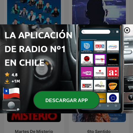
Oculto tras la sombra
Humor Voz Populi BLU
Juan Jesús Vallejo
DESCARGAR APP
Martes De Misterio
6to Sentido