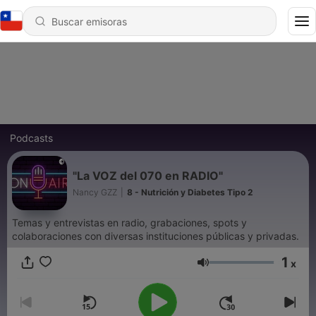
Podcasts
"La VOZ del 070 en RADIO"
Nancy GZZ
|
8 - Nutrición y Diabetes Tipo 2
Temas y entrevistas en radio, grabaciones, spots y
colaboraciones con diversas instituciones públicas y privadas.
1
x
Volumen