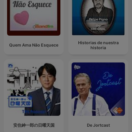
Historias de nuestra
Quem Ama Não Esquece
historia
安住紳一郎の日曜天国
De Jortcast