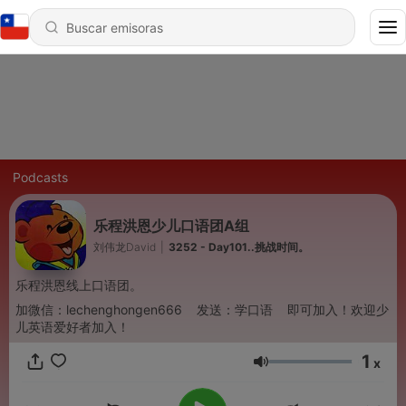
Podcasts
乐程洪恩少儿口语团A组
刘伟龙David
|
3252 - Day101..挑战时间。
乐程洪恩线上口语团。
加微信：lechenghongen666 发送：学口语 即可加入！欢迎少
儿英语爱好者加入！
1
x
Volumen