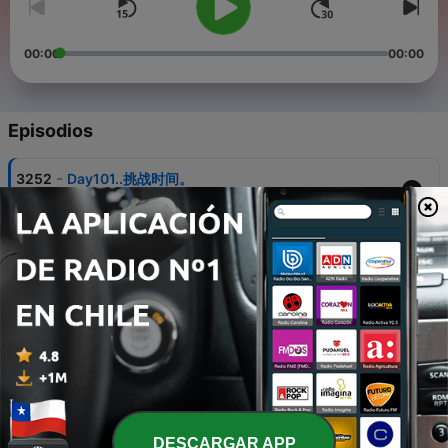
00:00
00:00
Episodios
-
3252
Day101..挑战时间。
14 oct. 2016
-
3251
Day93..Makeyourselfathome.
04 oct. 2016
-
3250
Day178.It's time to pig out.
14 feb. 2017
-
3249
Day157.Can I invite my friends to myparty_
02 ene. 2017
-
3248
Day241.一周挑战
DESCARGAR APP