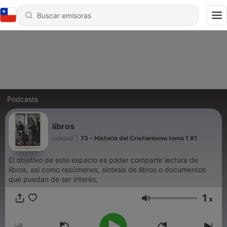
Podcasts
libros
rafapaz
|
73 - Historia del Cristianismo tomo 1 #1
El objetivo de este espacio es poder compartir lectura de
libros, así como resúmenes, síntesis de libros o documentos
que puedan de ser interés.
1
x
Volumen