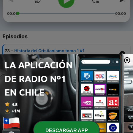
00:00
00:00
Episodios
-
73
Historia del Cristianismo tomo 1 #1
16 sep. 2015
-
72
Guillermo Carey
16 sep. 2015
-
71
Biografia de Zwinglio
16 sep. 2015
-
70
La deidad de Cristo
16 sep. 2015
-
69
pecadores en las manos de un Dios airado
DESCARGAR APP