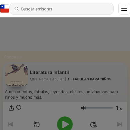
Podcasts
Literatura Infantil
Mtra. Pamela Aguilar
|
1 - FÁBULAS PARA NIÑOS
Audio cuentos, fábulas, leyendas, chistes, adivinanzas para
niños y mucho más.
1
x
Volumen