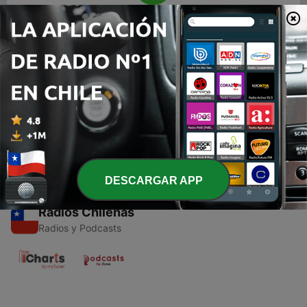
00:00
00:00
Episodios
-
1
FÁBULAS PARA NIÑOS
18 sep. 2020
DESCARGAR APP
Radios Chilenas
Radios y Podcasts