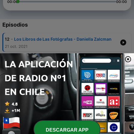
00:00
00:00
Episodios
-
12
Los Libros de Las Fotógrafas - Daniella Zalcman
21 oct. 2021
-
11
Los Libros de Los Fotógrafos - James Rodriguez
30 sep. 2021
-
10
Los Libros de Las Fotógrafas - Meghan Dhaliwal
16 jun. 2021
-
9
Los Libros de Las Fotógrafas - Johis Alarcón
10 jun. 2021
-
8
Los Libros de Los Fotografos - Las
recomendaciones de nuestros entrevistados en el
2020
DESCARGAR APP
31 dic. 2020