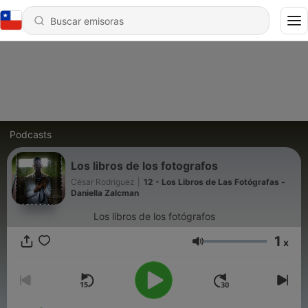
Podcasts
Los libros de los fotografos
César Rodríguez
|
12 - Los Libros de Las Fotógrafas -
Daniella Zalcman
Los libros de los fotógrafos
1
x
Volumen