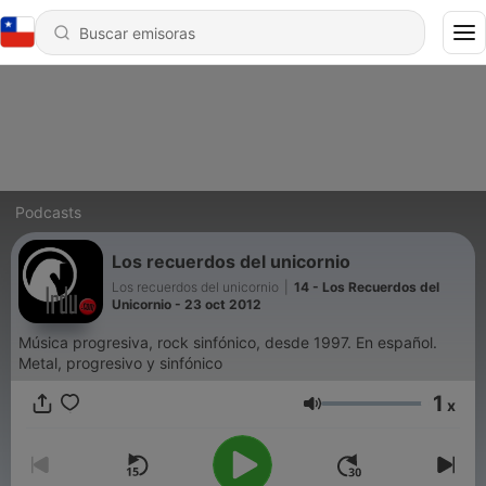
Podcasts
Los recuerdos del unicornio
Los recuerdos del unicornio
|
14 - Los Recuerdos del
Unicornio - 23 oct 2012
Música progresiva, rock sinfónico, desde 1997. En español.
Metal, progresivo y sinfónico
1
x
Volumen