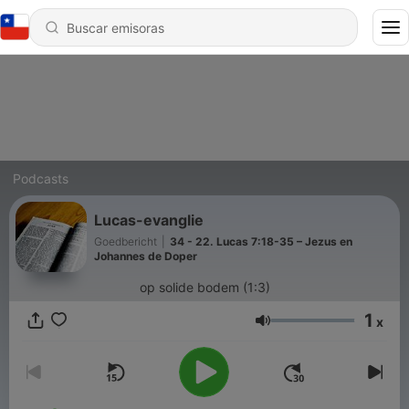
Podcasts
Lucas-evanglie
Goedbericht
|
34 - 22. Lucas 7:18-35 – Jezus en
Johannes de Doper
op solide bodem (1:3)
1
x
Volumen