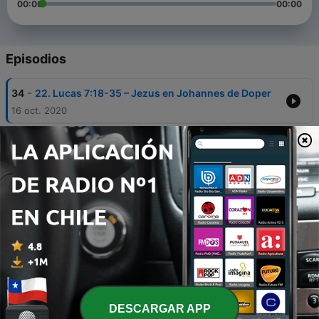
00:00
00:00
Episodios
-
34
22. Lucas 7:18-35 – Jezus en Johannes de Doper
16 oct. 2020
-
33
21. Lucas 7:11-17 – de opwekking van de jongeling
te Naïn
25 sep. 2020
-
32
20. Lucas 7:1-10 – het geloof van de hoofdman
18 sep. 2020
-
31
19. Lucas 6:29-49 – 'de bergrede'
05 mar. 2020
-
30
18. Lucas 6:12-26 - de twaalf apostelen & de
‘zaligsprekingen’
DESCARGAR APP
13 feb. 2020