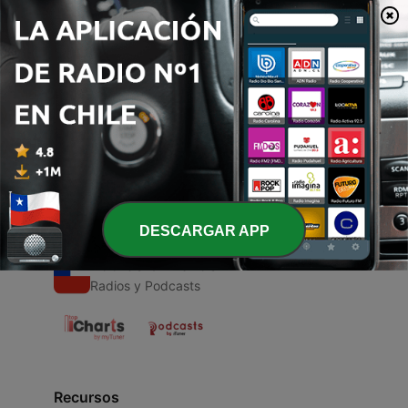
00:00
00:00
Episodios
-
1
Quijote Talks
16 dic. 2020
DESCARGAR APP
Radios Chilenas
Radios y Podcasts
Recursos