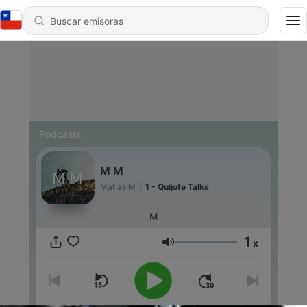
Podcasts
M M
Matias M
|
1 - Quijote Talks
M
1
x
Volumen