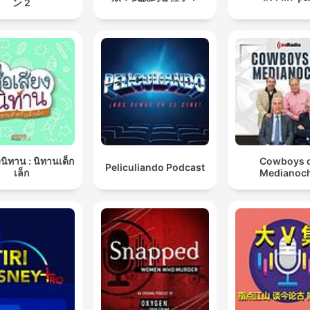
ン 2
ยงนิทาน : นิทานเด็ก
Cowboys 
Peliculiando Podcast
เล็ก
Medianoc