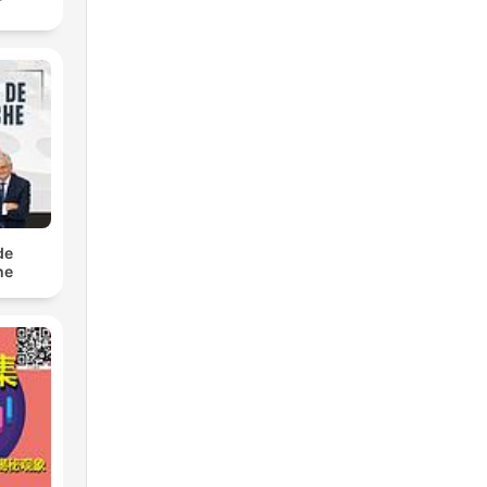
de
he