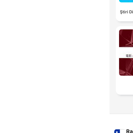
Ştiri 
Ra