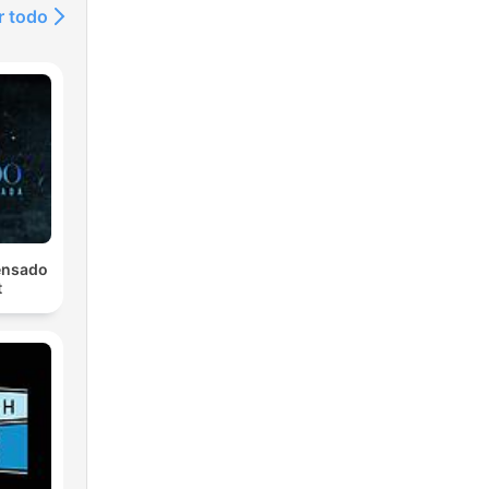
r todo
ensado
t