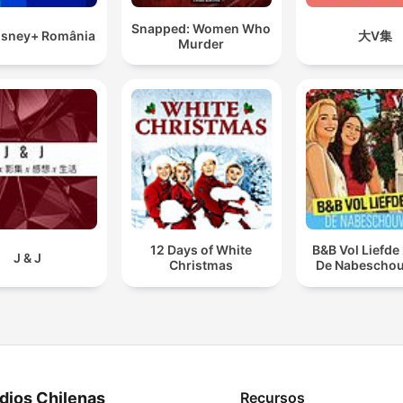
Snapped: Women Who
Disney+ România
大V集
Murder
12 Days of White
B&B Vol Liefde
J & J
Christmas
De Nabescho
dios Chilenas
Recursos