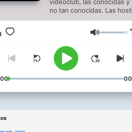
videoclub, las conocidas y 
no tan conocidas. Las host
el terror, la ciencia ficción y
sobre todo la nostalgia de
Volumen
mediados de los 70 a
mediados de los 90 y algo
fuera de época. Pilotado p
José María Molano junto a
Pablo, Javi, Jota McLeod ,
de Motel Purgatorio y Dieg
:00
00
Veniros con nosotros a
recordar molonidades
prestosas . Fecho N'Asturi
copilotado desde Galicia,
ios
Málaga, Valençia y
Fuerteventura Escúchanos