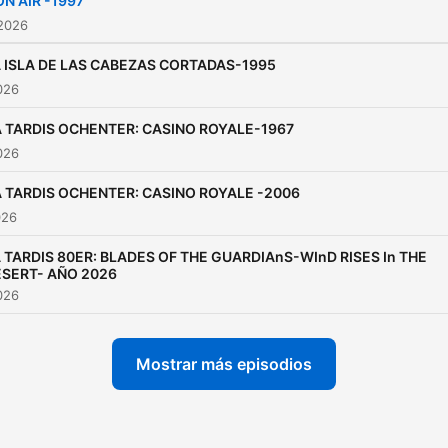
N AIR -1997
Spotify,iVoox, Radio Sporti
 2026
Youtube y
 ISLA DE LAS CABEZAS CORTADAS-1995
https://underground-
2026
media.replit.app/
A TARDIS OCHENTER: CASINO ROYALE-1967
2026
A TARDIS OCHENTER: CASINO ROYALE -2006
026
 TARDIS 80ER: BLADES OF THE GUARDIAnS-WInD RISES In THE
SERT- AÑO 2026
2026
Mostrar más episodios