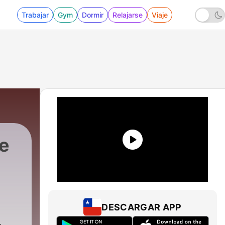
Trabajar
Gym
Dormir
Relajarse
Viaje
e
Diego
|
178 - CON AIR -1997
DESCARGAR APP