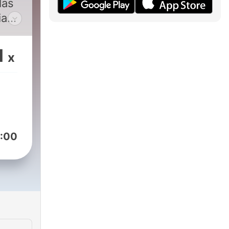
las
ias,
sde
1
x
or
Rudy
o .
:00
es
 en