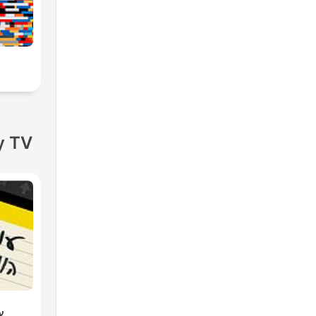
y TV
ענ