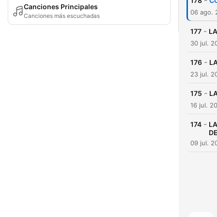
-
178
CO
Canciones Principales
06 ago.
Canciones más escuchadas
-
177
LA
30 jul. 
-
176
L
23 jul. 
-
175
L
16 jul. 2
-
174
LA
DE
09 jul. 