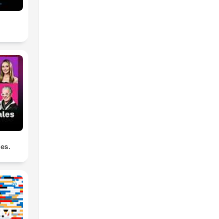
r
les.