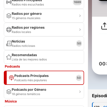
1689
Radios más escuchadas
Radios por género
15 géneros musicales
Radios por regiones
Radios locales
Noticias
50
Radios noticiosas
Recomendadas
Lista de las mejores radios
00
Podcasts
Podcasts Principales
50
Podcasts más populares
Podcasts por Género
18 géneros temáticos
Episod
Música