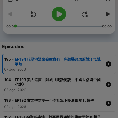
Volumen
上知天文，下知地理，各式各樣的內容，你絕對想不到！
快來跟美人一起聊聊私房話吧～
合作邀約請洽：Belleyu0508@gmail.com
FB粉絲專頁：于美人
00:00
00:00
IG：yumeiren2024
喜歡我們節目，就給我們一點支持吧！
打賞連結：
Episodios
https://open.firstory.me/join/cm9p713sx0c8u01ttfhno8f29
Powered by
Firstory Hosting
-
195
EP194 想要泡溫泉療癒身心，先聽醫師怎麼說！ft.陳
家勉
07 ago. 2026
-
194
EP193 美人選書—阿城《閑話閑說：中國世俗與中國
小說》
05 ago. 2026
-
193
EP192 古文輕鬆學—小李杜筆下晚唐風華 ft.韓曌
02 ago. 2026
-
192
EP191 神聖的事情，就要用最虔誠的態度面對 ft.楊子