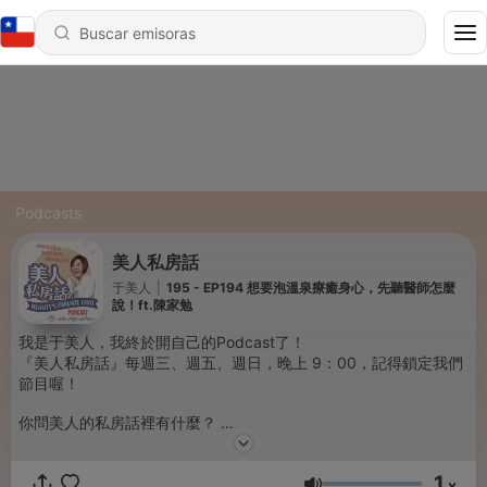
Podcasts
美人私房話
于美人
|
195 - EP194 想要泡溫泉療癒身心，先聽醫師怎麼
說！ft.陳家勉
我是于美人，我終於開自己的Podcast了！
『美人私房話』每週三、週五、週日，晚上 9：00，記得鎖定我們
節目喔！
你問美人的私房話裡有什麼？
不管你是想要學會如何掌握自己的命運，
還是想要擁有幸福美滿的生活！
1
又或是想要知道美人每天都在做些什麼、關心什麼？
x