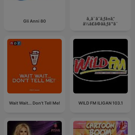
ã‚‚ã¨ã˜ã‚ƒã±ã‚“
Gli Anni 80
ã½ã£ã©ãã‚ƒã™ã¨
Wait Wait... Don't Tell Me!
WILD FM ILIGAN 103.1