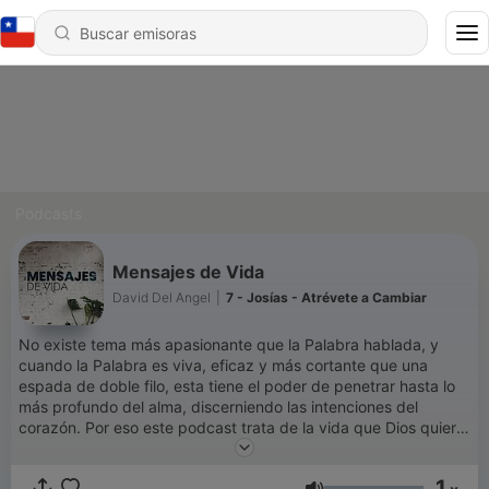
Podcasts
Mensajes de Vida
David Del Angel
|
7 - Josías - Atrévete a Cambiar
No existe tema más apasionante que la Palabra hablada, y
cuando la Palabra es viva, eficaz y más cortante que una
espada de doble filo, esta tiene el poder de penetrar hasta lo
más profundo del alma, discerniendo las intenciones del
corazón. Por eso este podcast trata de la vida que Dios quiere
que logremos cuando rendidos a su instrucción podemos
encontrar guianza y proceso. BIENVENIDOS
1