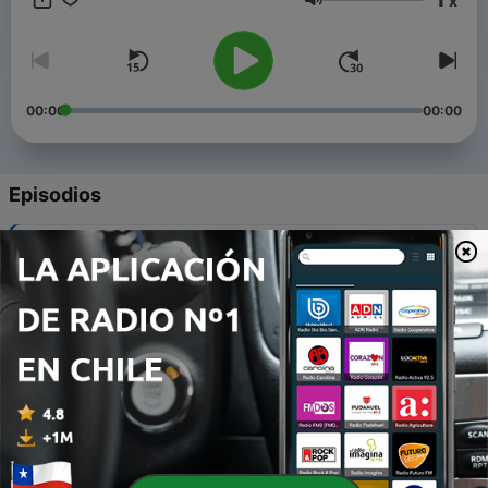
x
Volumen
00:00
00:00
Episodios
-
7
Josías - Atrévete a Cambiar
18 jul. 2022
-
6
El diseño de Dios en la Tierra 🌎
31 ene. 2022
-
5
Me tocó predicarle a los Pastores 😨🙏
19 ene. 2022
-
4
Al que cree todo le es posible - Marcos 9:23
18 ene. 2022