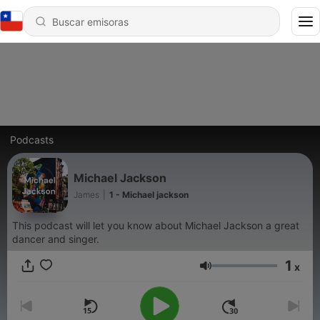
Podcasts
Michael Jackson
James
|
1 - Michael jackson
This podcast will let you know about Michael Jackson a great
dancer and singer.
1
x
Volumen