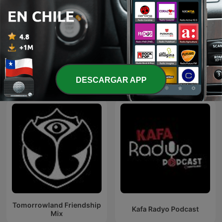
Sonido de Lluvia, Lluvia
MIX REGGAETON
Relajante, Lluvia Suave,
(DJERW1N)
Lluvia Nocturna,
Descanso Con Lluvia
DESCARGAR APP
Más podcasts internacionales de Música
Tomorrowland Friendship
Kafa Radyo Podcast
Mix