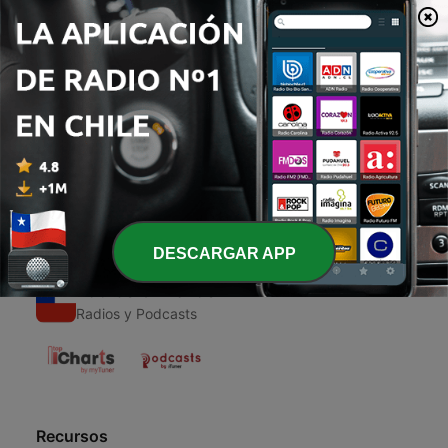
00:00
00:00
Episodios
-
1
Misterio hombre de la luna
14 mar. 2021
DESCARGAR APP
Radios Chilenas
Radios y Podcasts
Recursos