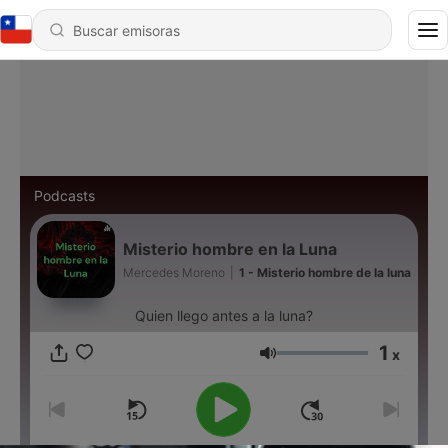
Podcasts
Misterio hombre en la Luna
Mercedes Moreno
|
1 - Misterio hombre de la luna
Quien llego antes a la luna?
1
x
Volumen