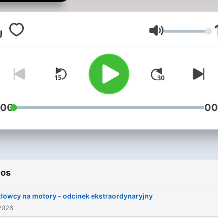
będzie rozmowa. Bardzo
żużlowa.
Volumen
:00
00
ios
lowcy na motory - odcinek ekstraordynaryjny
2026