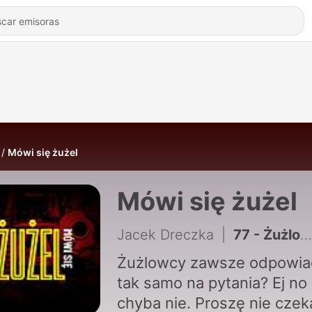
Mówi się żużel
Mówi się żużel
Jacek Dreczka
|
77 - Żużlowcy na motory - odcinek ekstraordynaryjny
Żużlowcy zawsze odpowia
tak samo na pytania? Ej no
chyba nie. Proszę nie czek