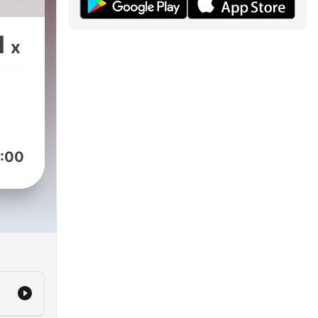
1
x
:00