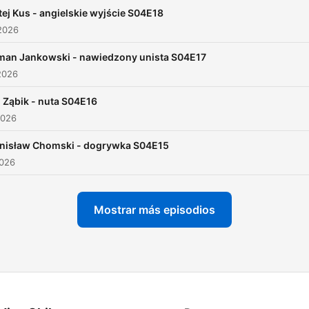
ej Kus - angielskie wyjście S04E18
2026
an Jankowski - nawiedzony unista S04E17
2026
 Ząbik - nuta S04E16
2026
nisław Chomski - dogrywka S04E15
2026
Mostrar más episodios