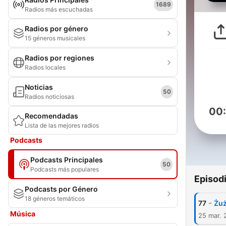
1689
Radios más escuchadas
Radios por género
15 géneros musicales
Radios por regiones
Radios locales
Noticias
50
Radios noticiosas
00
Recomendadas
Lista de las mejores radios
Podcasts
Podcasts Principales
50
Podcasts más populares
Episod
Podcasts por Género
18 géneros temáticos
-
77
Żuż
Música
25 mar. 