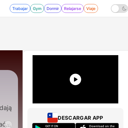
Trabajar
Gym
Dormir
Relajarse
Viaje
dają
DESCARGAR APP
ać,