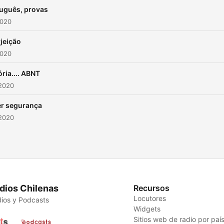
uguês, provas
2020
rjeição
2020
ória.... ABNT
 2020
r segurança
 2020
dios Chilenas
Recursos
Locutores
ios y Podcasts
Widgets
Sitios web de radio por paí