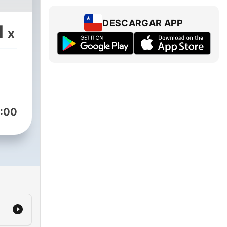
DESCARGAR APP
1
x
:00