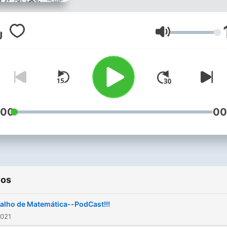
Volumen
:00
00
ios
alho de Matemática--PodCast!!!
2021