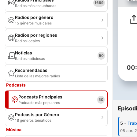
1689
Radios más escuchadas
Radios por género
15 géneros musicales
Radios por regiones
Radios locales
Noticias
50
Radios noticiosas
00
Recomendadas
Lista de las mejores radios
Podcasts
Podcasts Principales
50
Podcasts más populares
Episod
Podcasts por Género
18 géneros temáticos
-
5
Trab
Música
05 abr. 