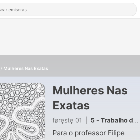
Mulheres Nas Exatas
Mulheres Nas
Exatas
føręstę 01
|
5 - Trabalho de Matemática--PodCast!!!
Para o professor Filipe