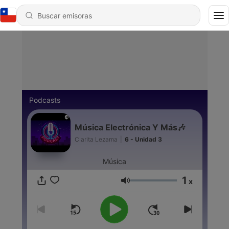
Podcasts
Música Electrónica Y Más🎶
Clarita Lezama
|
6 - Unidad 3
Música
1
x
Volumen