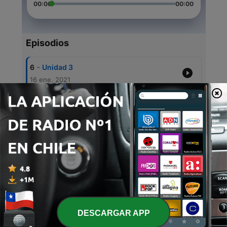
00:00
00:00
Episodios
-
6
Unidad 3
16 ene. 2021
-
5
Producto integrador
16 ene. 2021
-
4
Texto 2
14 dic. 2020
-
3
Cuerpo humano"Semana 5"
13 nov. 2020
-
2
Bebidas energéticas 🥴
02 oct. 2020
DESCARGAR APP