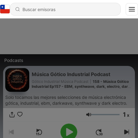
Podcasts
Música Gótico Industrial Podcast
Gótico Industrial Música Podcast
|
158 - Música Gótico
Industrial Ep157 - EBM, synthwave, dark, electro, dark
electro, oscura, Electrónica, mezcla, synthpop 2026
Solo tocamos las mejores selecciones de música electrónica
gótica, industrial, ebm, darkwave, synthwave y dark electro.
1
x
Volumen