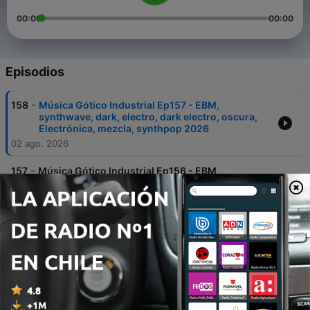
00:00
00:00
Episodios
-
158
Música Gótico Industrial Ep157 - EBM,
synthwave, dark, electro, dark electro, oscura,
Electrónica, mezcla, synthpop 2026
02 ago. 2026
-
157
Música Gótico Industrial Ep156 - EBM,
synthwave, dark, electro, dark electro, oscura,
Electrónica, mezcla, synthpop 2026
26 jul. 2026
-
156
Música Gótico Industrial Ep155 - EBM,
synthwave, dark, electro, dark electro, oscura,
Electrónica, mezcla, synthpop 2026
19 jul. 2026
-
155
Música Gótico Industrial Ep154 - EBM,