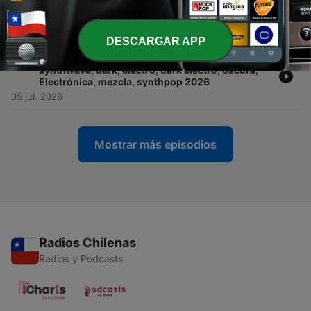
synthwave, dark, electro, dark electro, oscura,
Electrónica, mezcla, synthpop 2026
12 jul. 2026
DESCARGAR APP
-
154
Música Gótico Industrial Ep153 - EBM,
synthwave, dark, electro, dark electro, oscura,
Electrónica, mezcla, synthpop 2026
05 jul. 2026
Mostrar más episodios
Radios Chilenas
Radios y Podcasts