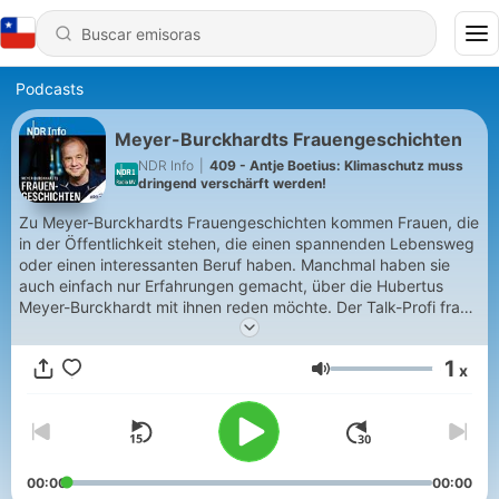
Podcasts
Meyer-Burckhardts Frauengeschichten
NDR Info
|
409 - Antje Boetius: Klimaschutz muss
dringend verschärft werden!
Zu Meyer-Burckhardts Frauengeschichten kommen Frauen, die
in der Öffentlichkeit stehen, die einen spannenden Lebensweg
oder einen interessanten Beruf haben. Manchmal haben sie
auch einfach nur Erfahrungen gemacht, über die Hubertus
Meyer-Burckhardt mit ihnen reden möchte. Der Talk-Profi fragt
seine Gästinnen nicht aus – es geht ihm um den Austausch von
Erlebtem. Dabei kommt auch mal ein Zitat, eine Musik, ein Film
1
x
oder ein Gedicht zur Sprache. Quasi mit zum Inventar gehört
Volumen
Rod Stewart – Hubertus Meyer-Burckhardt sucht immer einen
zu seiner Gesprächspartnerin passenden Titel aus.
00:00
00:00