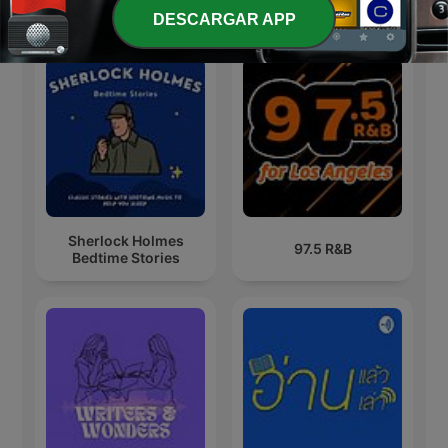
Más podcasts internacionales de Arte
DESCARGAR APP
Sherlock Holmes
97.5 R&B
Bedtime Stories