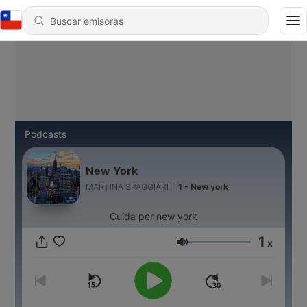
Podcasts
New York
MARTINA SPAGGIARI
|
1 - New york
Guida per new york
1
x
Volumen