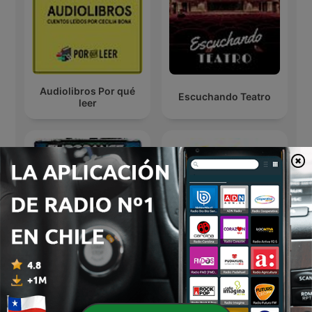
Audiolibros Por qué
Escuchando Teatro
leer
Marky D's Eurodance &
Roc Comedy Cast
Freestyle