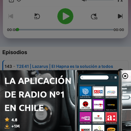
x
orgánica genérica basada en carbono. Líder espiritual del
Volumen
Templo Vagabundo del Dios de la Risa. Santos Protones: Un
papanatas que fue a dar ahí por casualidad.
00:00
00:00
Episodios
-
143
T2E41 | Lazarus | El Hapna es la solución a todos
los problemas | Shin'ichirō Watanabe
19 nov. 2025
-
142
T2E40 | Sakamoto Days | Como reclutar gente
que está rotita para hacerle creer que es parte de
la familia
13 nov. 2025
-
141
Е2Е39 | Solo leveling Temporada 2 | Original
04 nov. 2025