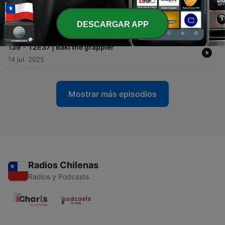
-
140
T2E38 | Mushoku Tensei / Jobless Reincarnation
| Temporada 2
DESCARGAR APP
25 oct. 2025
-
139
T2E37 | Baki the grappler
14 jul. 2025
Mostrar más episodios
Radios Chilenas
Radios y Podcasts