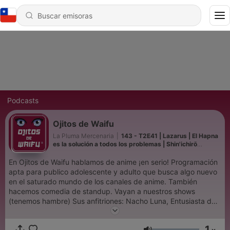
Podcasts
Ojitos de Waifu
La Pluma Mercenaria
|
143 - T2E41 | Lazarus | El Hapna
es la solución a todos los problemas | Shin'ichirō
Watanabe
En Ojitos de Waifu hablamos de anime ¡en serio! Programación
apta para publico adolescente y adulto que busca algo nuevo
en el saturado mundo de los canales de anime. También
hacemos comedia de standup. Vayan a nuestros shows
(tenemos hambre) Sus anfitriones: Nacho Luna, Entusiasta de
la historia, la cultura y las artes. El vendedor de humo por
excelencia del equipo. Diacono Jesdam, La casualidad
1