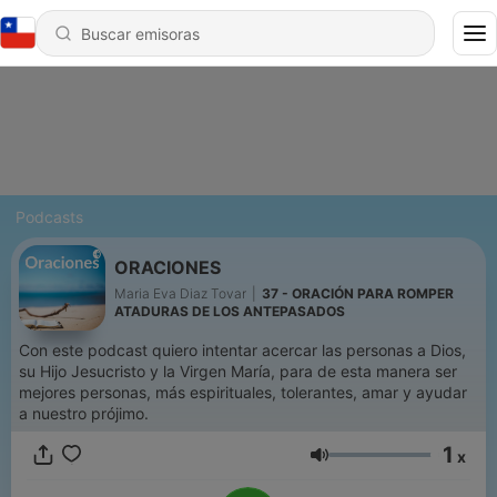
Podcasts
ORACIONES
Maria Eva Diaz Tovar
|
37 - ORACIÓN PARA ROMPER
ATADURAS DE LOS ANTEPASADOS
Con este podcast quiero intentar acercar las personas a Dios,
su Hijo Jesucristo y la Virgen María, para de esta manera ser
mejores personas, más espirituales, tolerantes, amar y ayudar
a nuestro prójimo.
1
x
Volumen