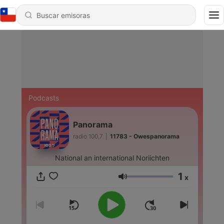
Podcasts
Panorama
radio 100,7
|
11783 - Owespanorama
National an international Noriichten
1
x
Volumen