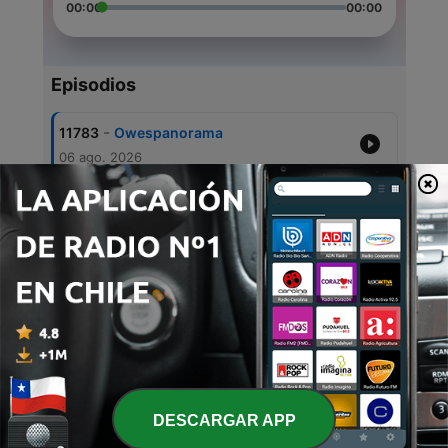
00:00
00:00
Episodios
-
11783
Owespanorama
06 ago. 2026
-
11782
Mëttespanorama
06 ago. 2026
-
11781
Moiespanorama
06 ago. 2026
-
11780
Moiespanorama
06 ago. 2026
-
11779
Owespanorama
05 ago. 2026
DESCARGAR APP