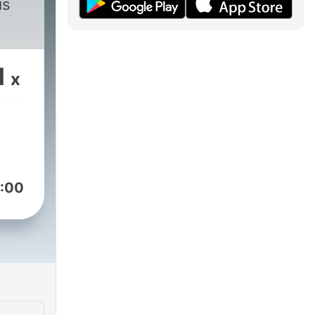
is
1
x
:00