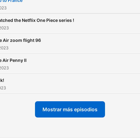
p to France
2023
atched the Netflix One Piece series !
 2023
e Air zoom flight 96
2023
e Air Penny II
 2023
k!
2023
Mostrar más episodios