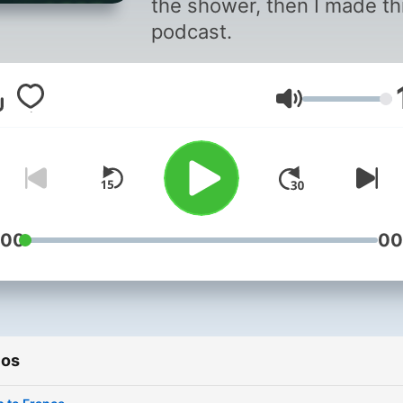
the shower, then I made th
podcast.
Volumen
:00
00
ios