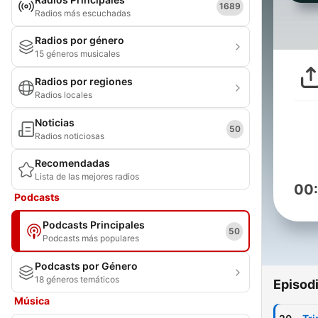
1689
Radios más escuchadas
Radios por género
15 géneros musicales
Radios por regiones
Radios locales
Noticias
50
Radios noticiosas
Recomendadas
Lista de las mejores radios
00
Podcasts
Podcasts Principales
50
Podcasts más populares
Podcasts por Género
18 géneros temáticos
Episod
Música