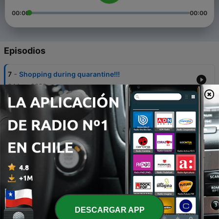
00:00
00:00
Episodios
-
7
Shopping during quarantine!!!
24 jun. 2020
-
6
TEROR TENGAH MALAM - Horror Story
11 jun. 2020
-
5
ASMARA KAWULA MUDA part.2
07 jun. 2020
-
4
Asmara Kawula Muda
17 mayo 2020
-
3
Kami suka makan? Kamu?
DESCARGAR APP
08 mayo 2020