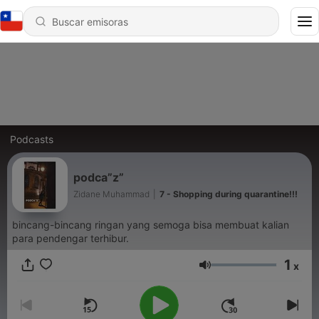
Podcasts
podca”z”
Zidane Muhammad
|
7 - Shopping during quarantine!!!
bincang-bincang ringan yang semoga bisa membuat kalian
para pendengar terhibur.
1
x
Volumen