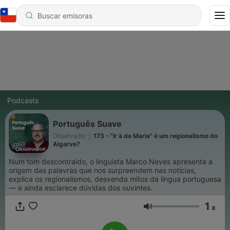
Podcasts
Português Suave
Observador
|
173 - "Ir à da Maria" é um regionalismo do
Algarve?
Num tom descontraído, o linguista Marco Neves apresenta a
origem das palavras que nos surpreendem nas notícias,
explica os regionalismos, desvenda mitos da língua portuguesa
— e ainda esclarece dúvidas dos ouvintes.
1
x
Volumen