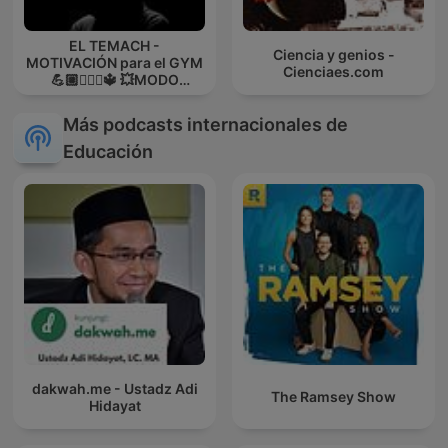
EL TEMACH -
Ciencia y genios -
MOTIVACIÓN para el GYM
Cienciaes.com
💪🏼🏋🏻‍♀🔱 💥MODO
GUERRA💥
Más podcasts internacionales de
Educación
dakwah.me - Ustadz Adi
The Ramsey Show
Hidayat