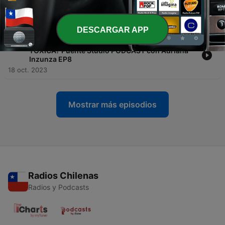
Puente Studio PODCAST con Adriana Inzunza
EP09
25 oct. 2023
DESCARGAR APP
-
385
¿Cómo saber CUÁNDO IRSE de una RELACIÓN
TÓXICA? Puente Studio PODCAST con Adriana
Inzunza EP8
18 oct. 2023
Mostrar más episodios
Radios Chilenas
Radios y Podcasts