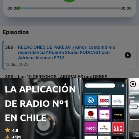
00:00
00:00
Episodios
-
389
RELACIONES DE PAREJA: ¿Amor, costumbre o
dependencia? Puente Studio PODCAST con
Adriana Inzunza EP12
13 dic. 2023
-
388
Los 10 DERECHOS LABORALES que DEBES
CONOCER. Puente Studio PODCAST con Adriana
Inzunza EP.11
16 nov. 2023
-
387
AGENTES DE CAMBIO: ¿Qué haces por el medio
ambiente? Puente Studio PODCAST con Adriana
Inzunza EP10
06 nov. 2023
-
386
¿Crees en los FANTASMAS y lo PARANORMAL?