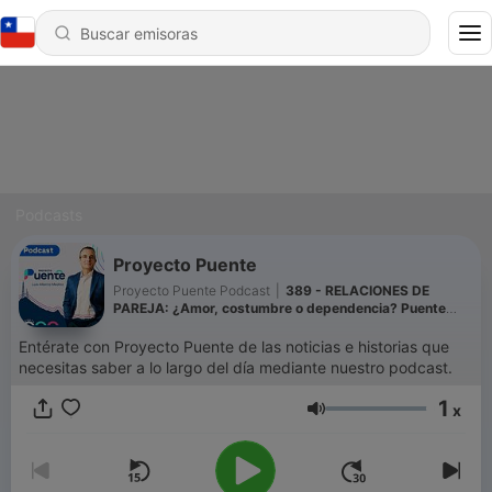
Podcasts
Proyecto Puente
Proyecto Puente Podcast
|
389 - RELACIONES DE
PAREJA: ¿Amor, costumbre o dependencia? Puente
Studio PODCAST con Adriana Inzunza EP12
Entérate con Proyecto Puente de las noticias e historias que
necesitas saber a lo largo del día mediante nuestro podcast.
1
x
Volumen