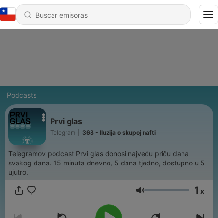
Podcasts
Prvi glas
Telegram
|
368 - Iluzija o skupoj nafti
Telegramov podcast Prvi glas donosi najveću priču dana
svakog dana. 15 minuta dnevno, 5 dana tjedno, dostupno u 5
ujutro.
1
x
Volumen