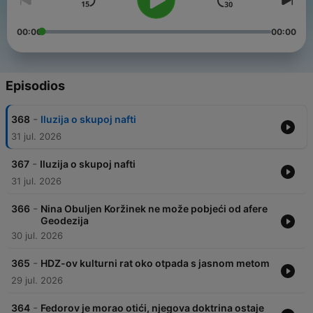
00:00
00:00
Episodios
-
368
Iluzija o skupoj nafti
31 jul. 2026
-
367
Iluzija o skupoj nafti
31 jul. 2026
-
366
Nina Obuljen Koržinek ne može pobjeći od afere
Geodezija
30 jul. 2026
-
365
HDZ-ov kulturni rat oko otpada s jasnom metom
29 jul. 2026
-
364
Fedorov je morao otići, njegova doktrina ostaje