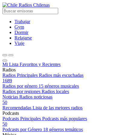
Radios Chilenas
Trabajar
Gym
Dormir
Relajarse
Viaje
Mi Lista
Favoritos y Recientes
Radios
Radios Principales
Radios más escuchadas
1689
Radios por género
15 géneros musicales
Radios por regiones
Radios locales
Noticias
Radios noticiosas
50
Recomendadas
Lista de las mejores radios
Podcasts
Podcasts Principales
Podcasts más populares
50
Podcasts por Género
18 géneros temáticos
Música