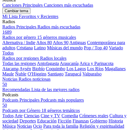
Canciones Principales
Canciones más escuchadas
Cambiar tema
Mi Lista
Favoritos y Recientes
Radios
Radios Principales
Radios más escuchadas
1689
Radios por género
15 géneros musicales
Alternativa / Indie
Años 80
Años 90
Antiguas
Contemporánea para
adultos
Cristiana
Latino
Músicas del mundo
Pop / Top 40
Variado
Todos
Radios por regiones
Radios locales
Todas las regiones
Antofagasta
Araucanía
Arica y Parinacota
Atacama
Aysén
Biobío
Coquimbo
Los Lagos
Los Ríos
Magallanes
Maule
Ñuble
O'Higgins
Santiago
Tarapacá
Valparaíso
Noticias
Radios noticiosas
50
Recomendadas
Lista de las mejores radios
Podcasts
Podcasts Principales
Podcasts más populares
50
Podcasts por Género
18 géneros temáticos
Todos
Arte
Ciencias
Cine y TV
Comedia
Crímenes reales
Cultura y
sociedad
Deportes
Educación
Ficción
Finanzas
Gobierno
Historia
Música
Noticias
Ocio
Para toda la familia
Religión y espiritualidad