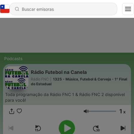
Podcasts
Rádio Futebol na Canela
Rádio FNC
|
1325 - Música, Futebol & Cerveja - 1º Final
do Estadual
Toda programação da Rádio FNC 1 & Rádio FNC 2 disponível
para você!
1
x
Volumen