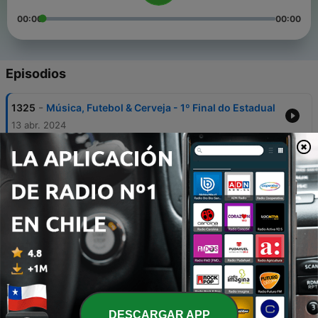
00:00
00:00
Episodios
-
1325
Música, Futebol & Cerveja - 1º Final do Estadual
13 abr. 2024
-
1324
Planeta Bola - Reta final dos campeonatos
europeus
09 abr. 2024
-
1323
Apito Final - Operário está na final do Estadual
08 abr. 2024
-
1322
Pontapé Inicial - Operário x Portuguesa
08 abr. 2024
-
1321
Apito Final - Operário vira sobre a Portuguesa e
fica perto da final
DESCARGAR APP