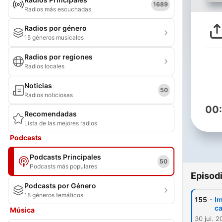
1689
Radios más escuchadas
Radios por género
15 géneros musicales
Radios por regiones
Radios locales
Noticias
50
Radios noticiosas
00
Recomendadas
Lista de las mejores radios
Podcasts
Podcasts Principales
50
Podcasts más populares
Episod
Podcasts por Género
18 géneros temáticos
-
155
Im
c
Música
30 jul. 