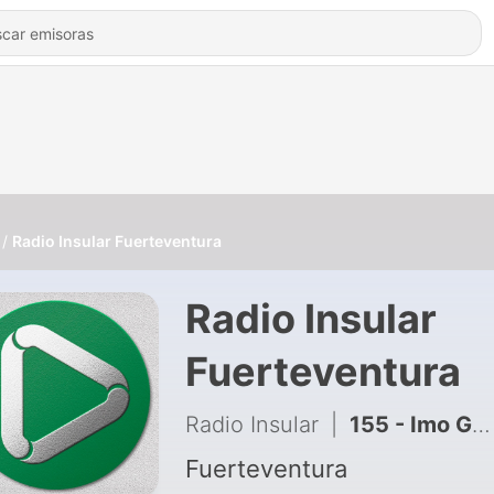
Radio Insular Fuerteventura
Radio Insular
Fuerteventura
Radio Insular
|
155 - Imo González cierra temporada en 'Entre Notas y Anécdotas' con el cantautor malagueño Zenet
Fuerteventura