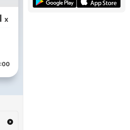
1
x
:00