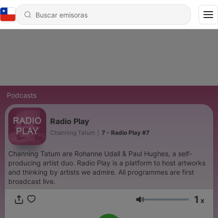
Podcasts
Radio Play
Channing Tatum
|
7 - Radio Play #7
Channing Tatum are Rohanne Udall & Paul Hughes, a self-
producing artist duo. Radio Play is a platform to host artworks
and thinking by artists we admire. All programmes are first
broadcast live.
1
x
Volumen