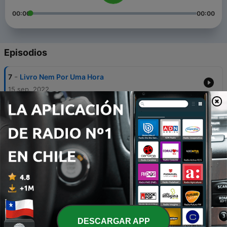
00:00
00:00
Episodios
-
7
Livro Nem Por Uma Hora
15 sep. 2022
-
6
Livro: Nem Por Uma Hora / Mudança Radical
13 sep. 2022
-
5
Leitura do livro: Nem Por Uma Hora / Parte 1 Ele não
é Henry
13 sep. 2022
-
4
Gênisis : A Primeira Família e Noé
24 ago. 2022
-
3
Vamos ou ouvir, Histórias da Bíblia para crianças...
DESCARGAR APP
23 ago. 2022