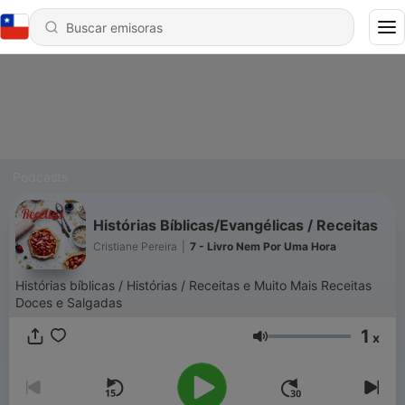
Podcasts
Histórias Bíblicas/Evangélicas / Receitas
Cristiane Pereira
|
7 - Livro Nem Por Uma Hora
Histórias bíblicas / Histórias / Receitas e Muito Mais Receitas
Doces e Salgadas
1
x
Volumen