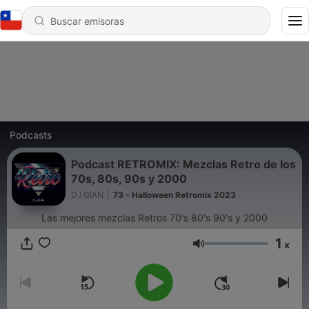
Podcasts
Podcast RETROMIX: Mezclas Retro de los
70s, 80s, 90s y 2000
DJ GIAN
|
73 - Halloween Retromix 2023
Las mejores mezclas Retros 70's 80's 90's y 2000
1
x
Volumen