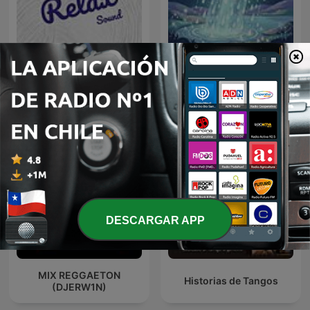
Sonido de Lluvia, Lluvia
Relax Sound
Relajante, Lluvia Suave,
Lluvia Nocturna,
Descanso Con Lluvia
DESCARGAR APP
MIX REGGAETON
Historias de Tangos
(DJERW1N)