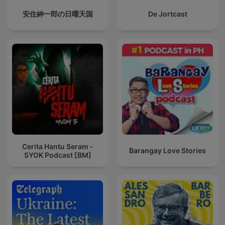
安住紳一郎の日曜天国
De Jortcast
Cerita Hantu Seram -
Barangay Love Stories
SYOK Podcast [BM]