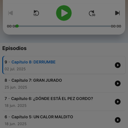
entrevistas y miles de documentos judiciales, Rey del Oro es
una coproducción del Centro de Investigación y Proyectos
Periodísticos, de la Universidad Diego Portales, y Podium
Podcast Chile.
00:00
00:00
Episodios
-
9
Capítulo 8: DERRUMBE
02 jul. 2025
-
8
Capítulo 7: GRAN JURADO
25 jun. 2025
-
7
Capítulo 6: ¿DÓNDE ESTÁ EL PEZ GORDO?
18 jun. 2025
-
6
Capítulo 5: UN CALOR MALDITO
18 jun. 2025