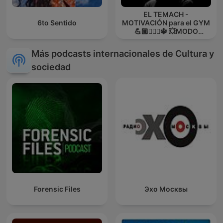
EL TEMACH -
6to Sentido
MOTIVACIÓN para el GYM
💪🏼🏋🏻‍♀🔱 💥MODO
GUERRA💥
Más podcasts internacionales de Cultura y
sociedad
Forensic Files
Эхо Москвы