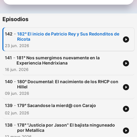
Episodios
-
142
182° El inicio de Patricio Rey y Sus Redonditos de
Ricota
23 jun. 2026
-
141
181° Nos sumergimos nuevamente en la
Experiencia Hendrixiana
16 jun. 2026
-
140
180° Documental: El nacimiento de los RHCP con
Hillel
09 jun. 2026
-
139
179° Sacandose la mierd@ con Carajo
02 jun. 2026
-
138
178° "Justicia por Jason" El bajista ninguneado
por Metallica
12 mayo 2026