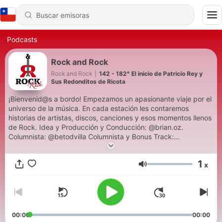
Podcasts
Rock and Rock
Rock and Rock
|
142 - 182° El inicio de Patricio Rey y
Sus Redonditos de Ricota
¡Bienvenid@s a bordo! Empezamos un apasionante viaje por el
universo de la música. En cada estación les contaremos
historias de artistas, discos, canciones y esos momentos llenos
de Rock. Idea y Producción y Conducción: @brian.oz.
Columnista: @betodvilla Columnista y Bonus Track:
@nenulilian. ¡Que sea @RocknRockRadio!
1
x
Volumen
00:00
00:00