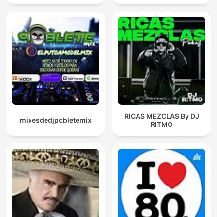
RICAS MEZCLAS By DJ
mixesdedjpobletemix
RITMO