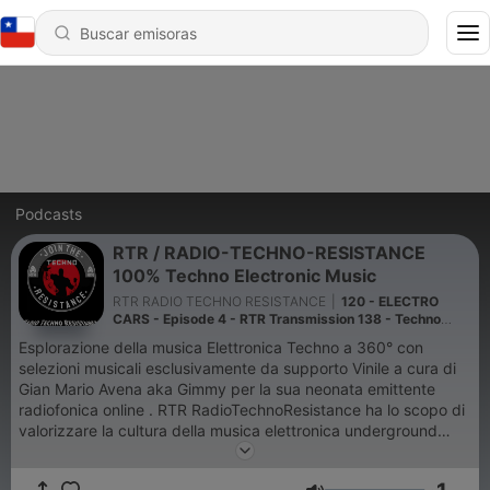
Podcasts
RTR / RADIO-TECHNO-RESISTANCE
100% Techno Electronic Music
RTR RADIO TECHNO RESISTANCE
|
120 - ELECTRO
CARS - Episode 4 - RTR Transmission 138 - Techno
Electro selection by Gimmy
Esplorazione della musica Elettronica Techno a 360° con
selezioni musicali esclusivamente da supporto Vinile a cura di
Gian Mario Avena aka Gimmy per la sua neonata emittente
radiofonica online . RTR RadioTechnoResistance ha lo scopo di
valorizzare la cultura della musica elettronica underground
anche promuovendo artisti produttori ed etichette
discografiche . RTR e' anche espressione rivoluzionaria fatta