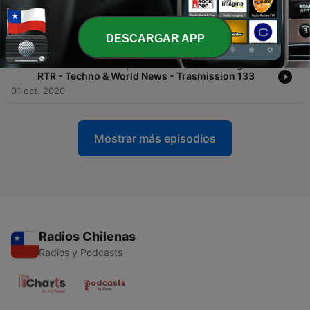
-
117
RADIO ACTIVITY - IDM - Infected Dance Music -
Episode 3 - RTR Trasmission 134
02 oct. 2020
DESCARGAR APP
-
116
SONIC TECHNO - Episode 2 - Goodmorning with
RTR - Techno & World News - Trasmission 133
01 oct. 2020
Mostrar más episodios
Radios Chilenas
Radios y Podcasts