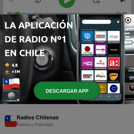
00:00
00:00
Episodios
-
2
Episodio 2 Comprando tu primer equipo
17 ago. 2021
-
1
Episodio 1 Iniciando con la guitarra electrica
28 jul. 2021
DESCARGAR APP
Radios Chilenas
Radios y Podcasts