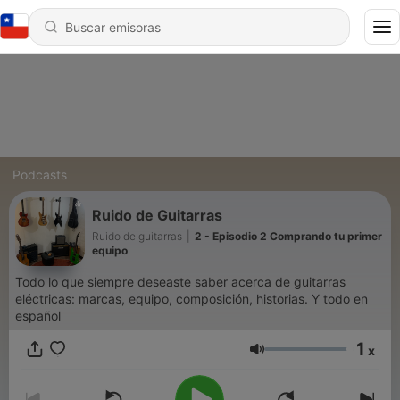
Podcasts
Ruido de Guitarras
Ruido de guitarras
|
2 - Episodio 2 Comprando tu primer
equipo
Todo lo que siempre deseaste saber acerca de guitarras
eléctricas: marcas, equipo, composición, historias. Y todo en
español
1
x
Volumen