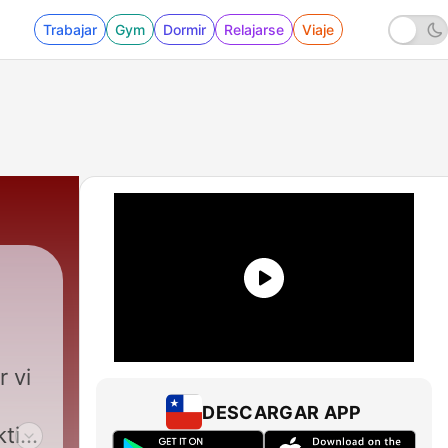
Trabajar
Gym
Dormir
Relajarse
Viaje
|
56 - Avsnitt 38: Dubbelt drabbad - var
 vi
DESCARGAR APP
ktiv