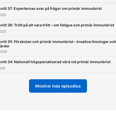
och fira PIOs 40-årsjubile
nitt 37: Experternas svar på frågor om primär immunbrist
2026
nitt 36: Trött på att vara trött – om fatigue och primär immunbrist
2025
nitt 35: Förskolan och primär immunbrist – kreativa lösningar oc
gärder
 2025
nitt 34: Nationell högspecialiserad vård vid primär immunbrist
2025
Mostrar más episodios