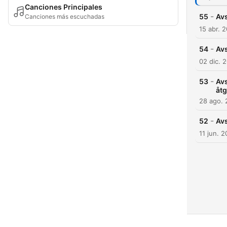
Canciones Principales
-
55
Avs
Canciones más escuchadas
15 abr. 
-
54
Avs
02 dic. 
-
53
Avs
åt
28 ago.
-
52
Avs
11 jun. 