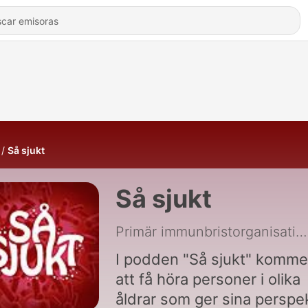
Så sjukt
Så sjukt
Primär immunbristorganisationen
I podden "Så sjukt" kommer
att få höra personer i olika
åldrar som ger sina perspe