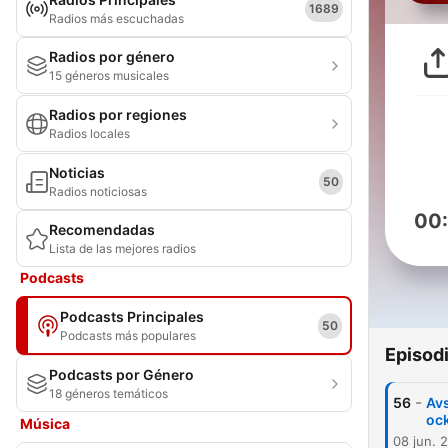
1689
Radios más escuchadas
Radios por género
15 géneros musicales
Radios por regiones
Radios locales
Noticias
50
Radios noticiosas
00
Recomendadas
Lista de las mejores radios
Podcasts
Podcasts Principales
50
Podcasts más populares
Episod
Podcasts por Género
18 géneros temáticos
-
56
Avs
oc
Música
08 jun. 