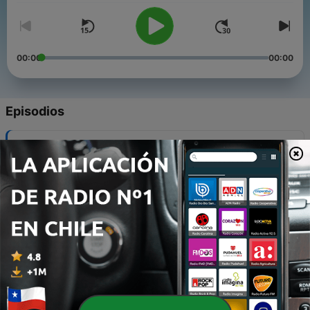
00:00
00:00
Episodios
-
111
110. Darme sin Culpa
10 nov. 2025
-
110
109. Nueva Identidad
27 oct. 2025
-
109
108. Envidia
20 oct. 2025
-
108
107. Cambio de Planes
13 oct. 2025