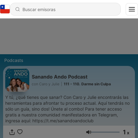
Podcasts
Sanando Ando Podcast
con Caro y Julie
|
111 - 110. Darme sin Culpa
Y tú, ¿qué tienes que sanar? Con Caro y Julie encontrarás las
herramientas para afrontar tu proceso actual. Aquí tendrás no
sólo un guía, sino dos! Únete al combo! Para tener acceso
gratis a nuestra comunidad manifestadora en Telegram,
ingresa aquí: https://t.me/sanandoandoclub
1
x
Volumen