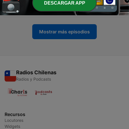
DESCARGAR APP
-
107
106. Intuición, Instinto o Miedo?
06 oct. 2025
Mostrar más episodios
Radios Chilenas
Radios y Podcasts
Recursos
Locutores
Widgets