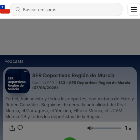
Podcasts
SER Deportivos Región de Murcia
Cadena SER
|
133 - SER Deportivos Región de Murcia
(07/08/2026)
Fútbol, baloncesto y todos los deportes, con Victorio de Haro y
Rubén González. Seguimos de cerca la actualidad del Real
Murcia, el Cartagena, el Yeclano, ElPozo Murcia, el UCAM
Murcia CB y todos los deportistas de la Región.
1
x
Volumen