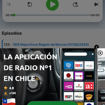
00:00
00:00
Episodios
-
133
SER Deportivos Región de Murcia (07/08/2026)
07 ago. 2026
-
132
El Hozono Global Jairis no se conforma:
"Queremos mantener nuestro nivel"
07 ago. 2026
-
131
SER Deportivos Región de Murcia (06/08/2026)
06 ago. 2026
-
130
Alberto Martín quiere un CB Cartagena "que
compita y que conecte con la gente"
06 ago. 2026