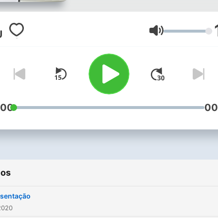
lugar certo. Acredito que p
se aprender a tocar um
instrumento primeiro você
Volumen
precisa perceber o
instrumento ou seja perce
musical. Então, para prova
você é capaz de entender
ouvindo através da perceç
:00
00
criei esse podcast com aul
musicas semanais. Espero
ajude a todos!
ios
sentação
2020