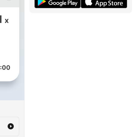
ara
1
x
pção
r que
ão,
:00
as
 que