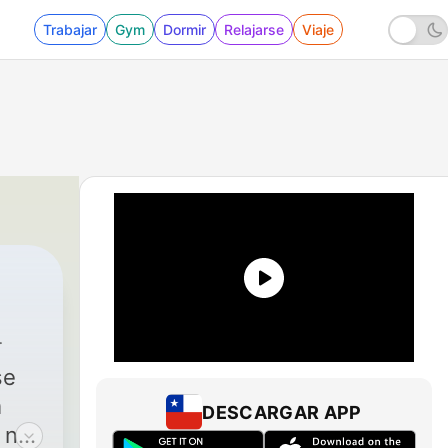
Trabajar
Gym
Dormir
Relajarse
Viaje
se
m
DESCARGAR APP
 no