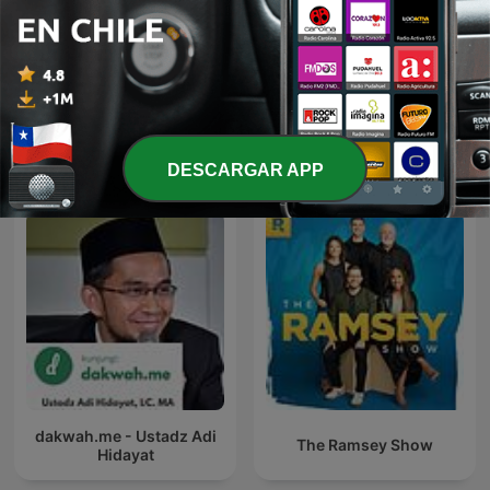
EL TEMACH -
Ciencia y genios -
MOTIVACIÓN para el GYM
Cienciaes.com
💪🏼🏋🏻‍♀🔱 💥MODO
GUERRA💥
Más podcasts internacionales de
DESCARGAR APP
Educación
dakwah.me - Ustadz Adi
The Ramsey Show
Hidayat