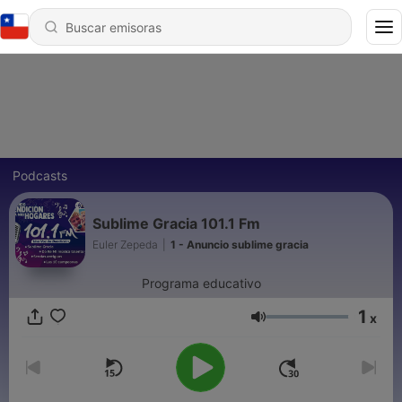
Podcasts
Sublime Gracia 101.1 Fm
Euler Zepeda
|
1 - Anuncio sublime gracia
Programa educativo
1
x
Volumen