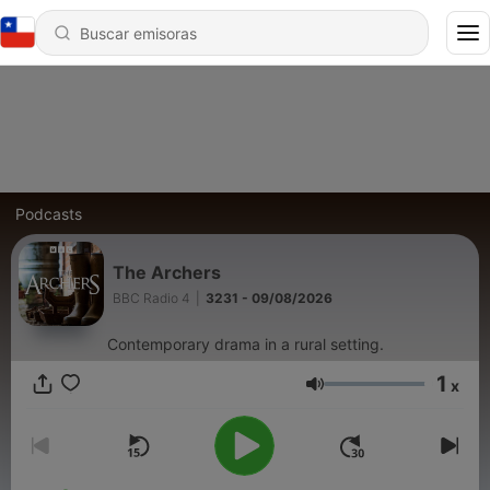
Podcasts
The Archers
BBC Radio 4
|
3231 - 09/08/2026
Contemporary drama in a rural setting.
1
x
Volumen