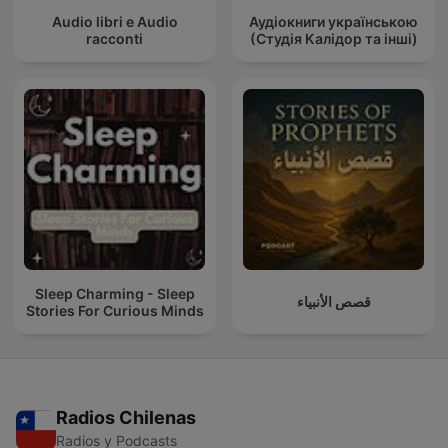
Audio libri e Audio
Аудіокниги українською
racconti
(Студія Калідор та інші)
Sleep Charming - Sleep
قصص الأنبياء
Stories For Curious Minds
Radios Chilenas
Radios y Podcasts