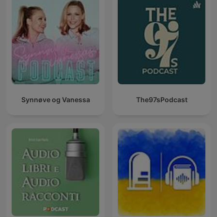
Synnøve og Vanessa
The97sPodcast