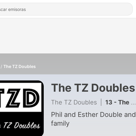
The TZ Doubles
The TZ Doubles
The TZ Doubles
|
13 - The TZ Doubles Episode 12 Children
Phil and Esther Double and
family