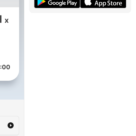
1
x
:00