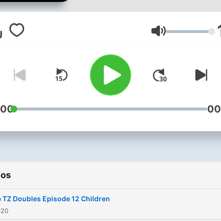
Volumen
:00
00
ios
 TZ Doubles Episode 12 Children
020