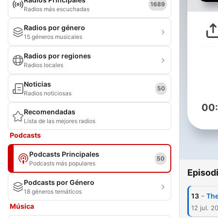
1689
Radios más escuchadas
Radios por género
15 géneros musicales
Radios por regiones
Radios locales
Noticias
50
Radios noticiosas
00
Recomendadas
Lista de las mejores radios
Podcasts
Podcasts Principales
50
Podcasts más populares
Episod
Podcasts por Género
18 géneros temáticos
-
13
The
Música
12 jul. 2