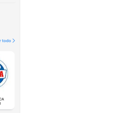
r todo
CA
d