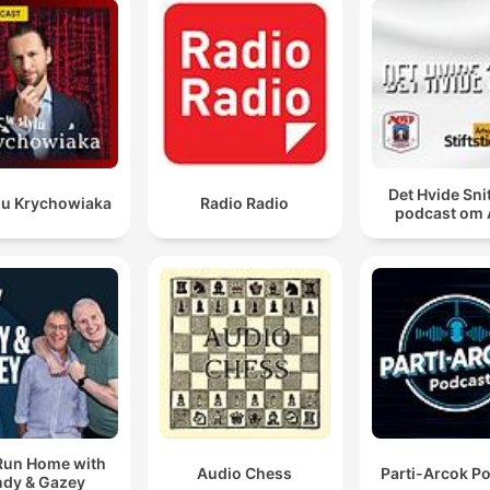
Det Hvide Snit
lu Krychowiaka
Radio Radio
podcast om
Run Home with
Audio Chess
Parti-Arcok P
dy & Gazey