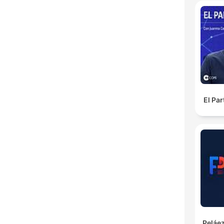
El Pa
Peláez