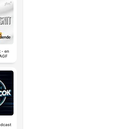
 - en
 AGF
odcast