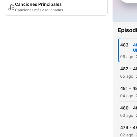
Canciones Principales
Canciones más escuchadas
Episod
-
483
4
U
06 ago.
-
482
4
05 ago.
-
481
48
04 ago.
-
480
4
03 ago.
-
479
4
02 ago.