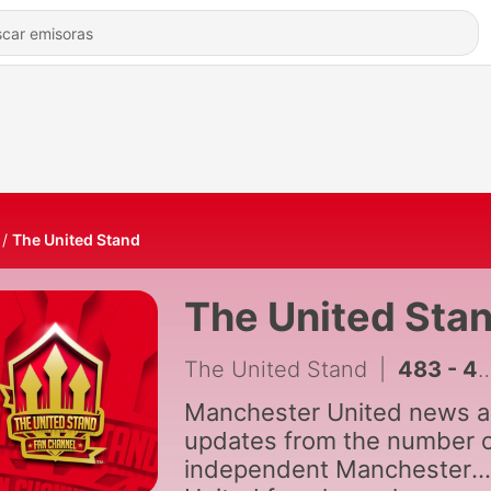
The United Stand
The United Sta
The United Stand
|
483 - 485: Carrick WANTS Berge or Adams!? Rashford and Zirkzee UNSELLABLE!
Manchester United news 
updates from the number 
independent Manchester