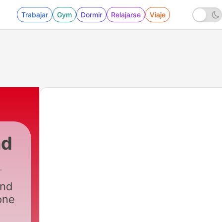
Trabajar
Gym
Dormir
Relajarse
Viaje
nd
and
one