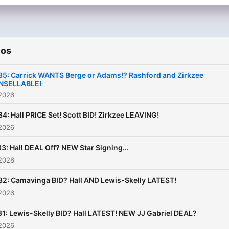
ios
85: Carrick WANTS Berge or Adams!? Rashford and Zirkzee
NSELLABLE!
 2026
84: Hall PRICE Set! Scott BID! Zirkzee LEAVING!
 2026
3: Hall DEAL Off? NEW Star Signing...
 2026
82: Camavinga BID? Hall AND Lewis-Skelly LATEST!
 2026
81: Lewis-Skelly BID? Hall LATEST! NEW JJ Gabriel DEAL?
 2026