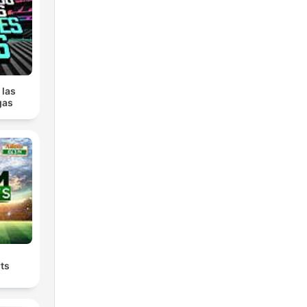
 las
gas
ts