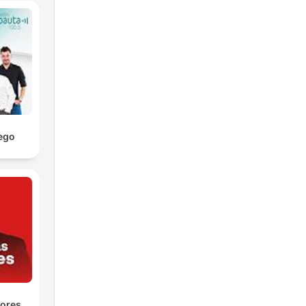
ego
yores