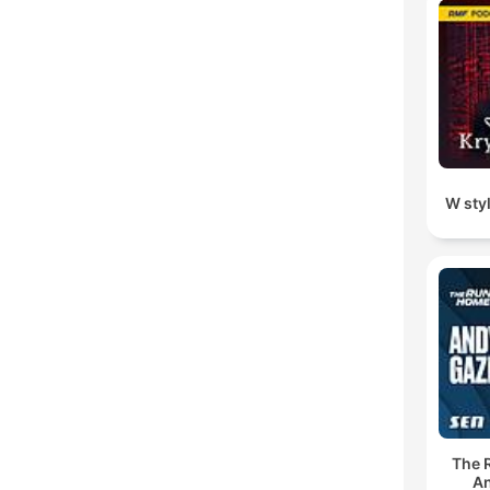
W sty
The 
An