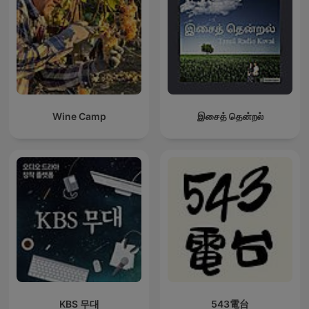
Wine Camp
இசைத் தென்றல்
KBS 무대
543電台