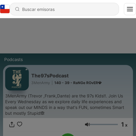
Podcasts
The97sPodcast
3MenArmy
|
140 - 39 - RaNGe ROvER💎
3MenArmy (Trevor ,Frank,Dante) are the 97s Kids‼️. Join Us
Every Wednesday as we explore daily life experiences and
speak out our MINDS in a way that's FUN, sometimes Smart
but mostly Stupid🙈
1
x
Volumen