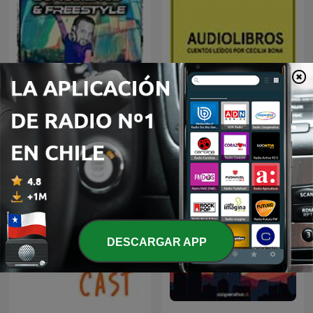
Marky D's Eurodance &
Audiolibros Por qué leer
Freestyle
DESCARGAR APP