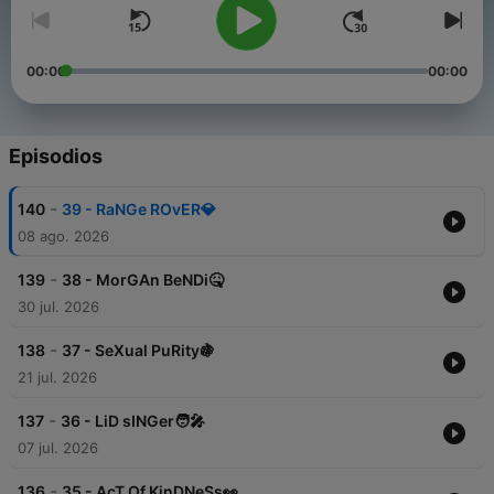
00:00
00:00
Episodios
-
140
39 - RaNGe ROvER💎
08 ago. 2026
-
139
38 - MorGAn BeNDi🤒
30 jul. 2026
-
138
37 - SeXual PuRity🍇
21 jul. 2026
-
137
36 - LiD sINGer🧑‍🎤
07 jul. 2026
-
136
35 - AcT Of KinDNeSs👀