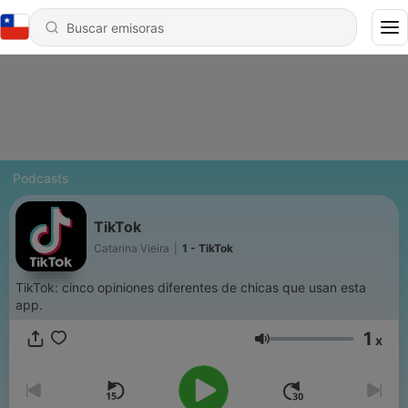
Podcasts
TikTok
Catarina Vieira
|
1 - TikTok
TikTok: cinco opiniones diferentes de chicas que usan esta
app.
1
x
Volumen