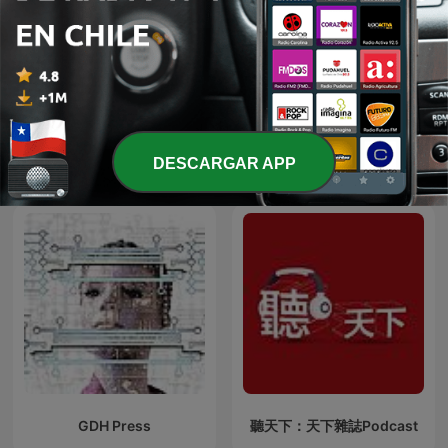
Futuro Eléctrico
Tropicast
Más podcasts internacionales de
DESCARGAR APP
Tecnología
GDH Press
聽天下：天下雜誌Podcast