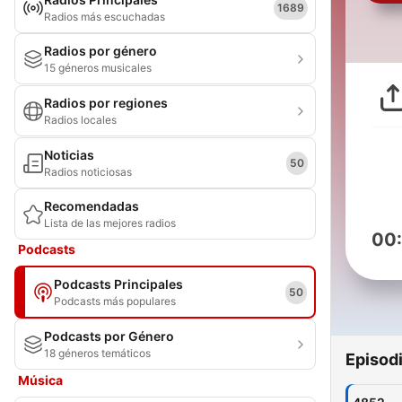
1689
Radios más escuchadas
Radios por género
15 géneros musicales
Radios por regiones
Radios locales
Noticias
50
Radios noticiosas
Recomendadas
Lista de las mejores radios
00
Podcasts
Podcasts Principales
50
Podcasts más populares
Podcasts por Género
18 géneros temáticos
Episod
Música