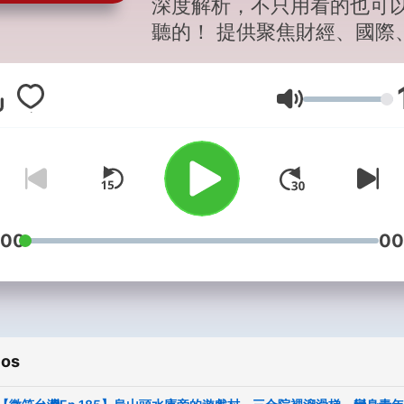
深度解析，不只用看的也可
聽的！ 提供聚焦財經、國際
勢的優質新聞、訪談與評論
天更新。最新節目表看這邊
Volumen
https://bit.ly/3Esp2Fl 【天下零
時差】早上8點聽天下，掌握
際、財經趨勢零時差。 【決
者・聽天下】天下總編輯對
官學界關鍵領袖人物，導讀
封面故事。 【經濟學人＠天
:00
00
每週導讀最新一期《經濟學
人》，掌握世界政經趨勢。 
榕伯胡說科技】科技輕鬆聊
下總主筆陳良榕暢談半導體
ios
趨勢與科技時事。 【永續會
資新準則，企業好公民，永