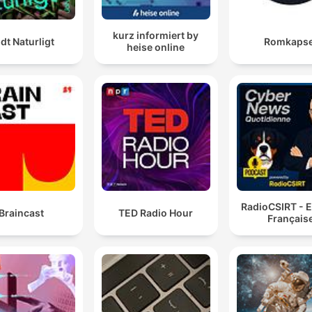
kurz informiert by
ldt Naturligt
Romkapse
heise online
RadioCSIRT - E
Braincast
TED Radio Hour
Français