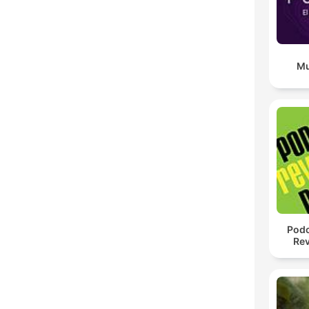
Mu
Podc
Rev