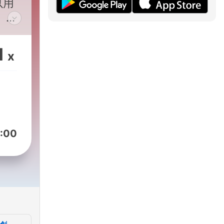
以用
、趨
，天
：
1
x
國
策
話產
天下
下】
:00
【阿
，天
產業
】投
續會