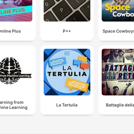
nline Plus
P++
Space Cowboys
arning from
La Tertulia
Battaglie dell
ine Learning