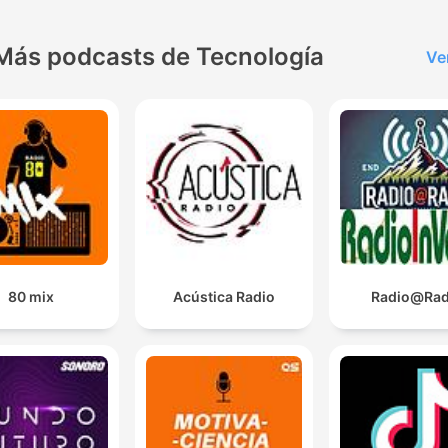
好朋友一起打拚！ 【換日線
字】從台灣出發，串連全球
Más podcasts de Tecnología
Ve
代作者分享觀點與故事。（
節目表：https://bit.ly/3RUa
） 【天下經濟論壇】CWEF
經濟論壇，搭建產官學菁英
平台。 ＊姊妹頻道「天下學
習」，歡迎搜尋收聽：
https://pse.is/7c7lp8 ＊
下全閱讀：
https://reurl.cc/g7g0EN ＊意見
80 mix
Acústica Radio
Radio@Rad
信箱：bill@cw.com.tw ＊「聽天
下」清楚分類更好聽，下載
雜誌App：
https://topic.cw.com.tw/c
-- Hosting provided by