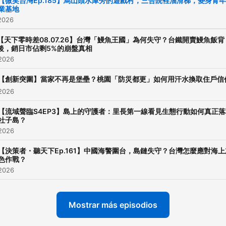
【微笑台灣Ep.185】烏山頭水庫旁的遊戲村，三合院裡溜滑梯，變身青
業基地
不會，收聽掌握ESG大機會
2026
【未來城市】科技、經濟和
的總和，城市的未來，充滿
【天下零時差08.07.26】台灣「鰻魚王國」為何失守？台鐵開賣鰻魚飯背
後，銷日市佔剩5%的崩盤真相
想像。 【管理同學會】天下
 2026
出版總編輯為你解析管理實
【創新突圍】當家不再是堡壘？桃園「防災都更」如何用汗水換取住戶信
應用。 【Off學】星期天用
 2026
美好時尚生活提案。 【微笑
【流域聲臨S4EP3】島上的守護者：里長第一線看見生態行動如何真正落
灣】以深度旅遊和人情故事
社子島？
驗台灣鄉鎮魅力。（完整節
 2026
表：https://bit.ly/3HSN7T
【決策者・聽天下Ep.161】中國海警圍台，島鏈失守？台灣怎麼應對海上
【聰明慢老】陪你從日常養
色作戰？
持活力不顯老的習慣。 【獨
 2026
論】擁抱多元觀點，獨立評
你聽見看不見的台灣 【服務
Mostrar más episodios
訣】掌握一點訣，與廣大服