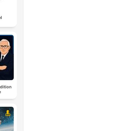
l
dition
e