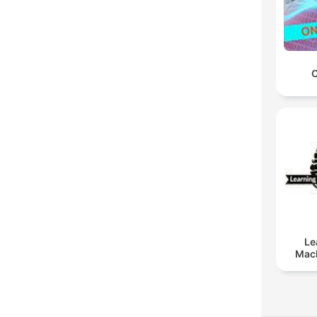
O
Le
Mach