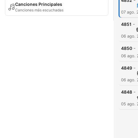
-
4852
Canciones Principales
Canciones más escuchadas
07 ago. 
-
4851
06 ago.
-
4850
06 ago.
-
4849
06 ago.
-
4848
05 ago.