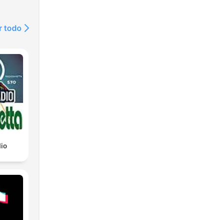
關鍵
新世
r todo
完整
ots
天下
對話
訂閱天
io
天下
wapp/applink/cwapp.html