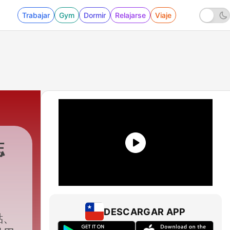
Trabajar
Gym
Dormir
Relajarse
Viaje
誌
DESCARGAR APP
點、