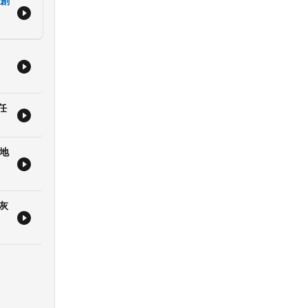
年創
。
永續
無限
雜誌
務與
任
聽的
台
地
，體
目
2 ）
灰
成保
立評
論帶
一點
務業