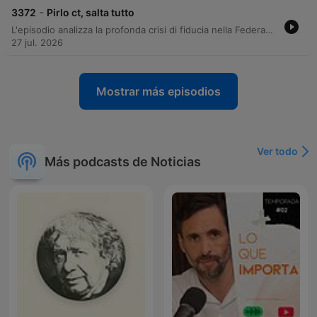
-
3372
Pirlo ct, salta tutto
L'episodio analizza la profonda crisi di fiducia nella Federazione Calcio Italiana, esaminando il conflitto tra le strategie della presidenza Malagò e i progetti di figure come Maldini e Leonardo. Viene discussa l'incertezza sulla guida della Nazionale, valutando profili quali Mancini, Pirlo e Conte in un contesto di tensioni tra interessi commerciali e ruolo istituzionale. Il dibattito si estende alla gestione del Napoli sotto De Laurentiis e alle prospettive di mercato con l'ipotesi Allegri. Infine, l'attenzione si sposta sulla Formula 1, analizzando le prestazioni della McLaren e le sfide tecniche e gerarchiche all'interno della Ferrari in seguito al Gran Premio d'Ungheria.
27 jul. 2026
Mostrar más episodios
Ver todo
Más podcasts de Noticias