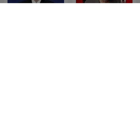
The Last Word with
Les Grosses Têtes
Lawrence O’Donnell
Última Hora Caracol
El Cartel de La Mega