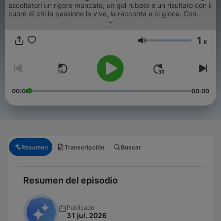
ascoltatori un rigore mancato, un gol rubato e un risultato con il
cuore di chi la passione la vive, la racconta e ci gioca. Con
imitazioni, tic, smorfie, scherzi da spogliatoio e ironia
irriverente. L'unico programma in diretta sul calcio a partite
1
appena finite, in cui da casa o dallo stadio gli ascoltatori
x
Volumen
possono dire la loro perché sono sempre convocati.
00:00
00:00
Resumen
Transcripción
Buscar
Resumen del episodio
Publicado
31 jul. 2026