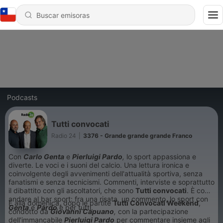
Podcasts
Tutti convocati
Radio 24
|
3376 - Grande grande grande Franco
Con
Carlo Genta
e
Pierluigi Pardo
,
lo sport appassiona e
diverte. Le voci e i suoni del calcio. Una lettura ironica e
coinvolgente degli avvenimenti dell'attualità sportiva, senza
fanatismi e senza tecnicismi. Commenti, interviste e soprattutto
il dibattito con gli ascoltatori, che sono
T
utti convocati
. È come
andare al bar sport: fra una risata, un commento, lo sport con
E alla domenica, dopo le partite
Tutti Convocati Weekend
,
Genta
e
Pardo
è per tutti.
condotto da
Giovanni Capuano
,
con la partecipazione
dell'immancabile
Pierluigi Pardo
per commentare insieme agli