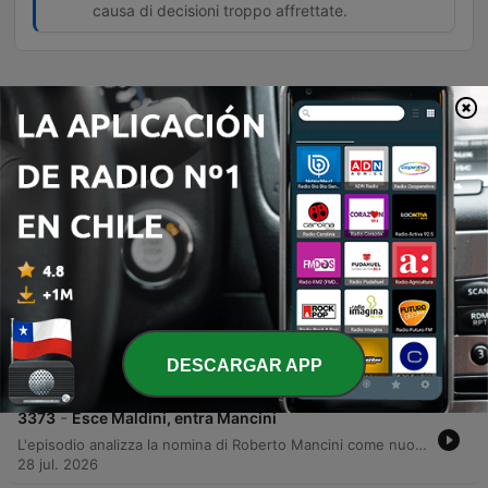
causa di decisioni troppo affrettate.
Episodios
-
3376
Grande grande grande Franco
Un tributo commovente a Franco Baresi, celebrando la sua leggendaria carriera nel Milan e nella Nazionale italiana, il suo carisma e l'intelligenza tattica che lo hanno reso un leader indimenticabile. Attraverso i ricordi di esperti, viene ripercorsa l'essenza della sua leadership e il profondo legame con i tifosi. L'episodio analizza inoltre le dinamiche del calcio moderno, dalle critiche alla gestione commerciale della FIFA sotto la presidenza Infantino alle polemiche sulla Nazionale italiana. La discussione si estende al calciomercato europeo, alle ambizioni geopolitiche del calcio e all'evoluzione della NBA attraverso l'eredità di LeBron James.
31 jul. 2026
-
3375
A volte ritornano
Un dibattito approfondito sulla gestione della Nazionale italiana, analizzando il rapporto tra Mancini e la federazione, le criticità comunicative e il confronto tecnico con figure come Conte e Pirlo. La discussione esplora inoltre la necessità di bilanciare i risultati immediati con lo sviluppo dei settori giovanili e le difficoltà economiche dei club italiani. L'episodio si sposta poi su temi di calciomercato e motorsport, esaminando le novità tecniche della Ferrari e le incertezze logistiche riguardanti la possibile corsa della Formula 1 a Imola nel periodo natalizio.
30 jul. 2026
-
3374
Errori e opportunità
L'episodio analizza le recenti polemiche legate alla gestione della Federazione Calcio, con particolare attenzione alle critiche verso le nomine di Roberto Mancini e il mancato rinnovo di Andrea Pirlo, spesso accusate di logiche di 'amichettismo'. La discussione affronta inoltre il fallimento dei progetti di rinnovamento legati a Maldini e Leonardo e le tensioni nella politica sportiva italiana sotto la guida di Malagò. Il dibattito si sposta poi sulle dinamiche di mercato del Milan, identificando la situazione contrattuale di Leao come un ostacolo fondamentale per lo sviluppo delle operazioni di mercato del club. La puntata si conclude con una riflessione sull'immobilità strutturale del calcio italiano.
DESCARGAR APP
29 jul. 2026
-
3373
Esce Maldini, entra Mancini
L'episodio analizza la nomina di Roberto Mancini come nuovo commissario tecnico della nazionale italiana, esaminando le tensioni politiche all'interno della Federcalcio e il ruolo dei vertici come Malagò, Maldini e Leonardo. Il dibattito affronta le criticità strutturali del calcio italiano, dal problema degli elegibili alla gestione delle dimissioni e delle candidature controverse. La discussione si estende poi alle implicazioni della gestione federale e alle difficoltà di altri sport come il ciclismo, concludendosi con una riflessione sul declino delle risorse e sulle prospettive future per lo sport nazionale.
28 jul. 2026