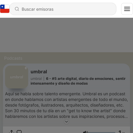
Podcasts
umbral
umbral
|
6 - #5 arte digital, diario de emociones, sentir
intensamente y diseño de modas
Aquí se habla sobre talento emergente. Umbral es un podcast
en donde hablamos con artistas emergentes de todo el mundo,
desde fotógrafos, ilustradores, arquitectos, diseñadores, etc.
Son 30 minutos de tu día en un "get to know the artist" donde
hablaremos con los artistas sobre sus inspiraciones, procesos
creativos, técnicas, entre muchas otras cosas. Esto es umbral.
1