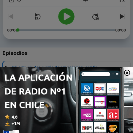
x
Volumen
00:00
00:00
Episodios
-
6
#5 arte digital, diario de emociones, sentir
intensamente y diseño de modas
06 jun. 2020
-
5
#4 dirección de arte, una bióloga frustrada y
paradas cortometraje
28 mayo 2020
-
4
#3 movimiento, amor propio, grietas y collages
24 mayo 2020
-
3
#2 arquitectura, instalaciones y residencias